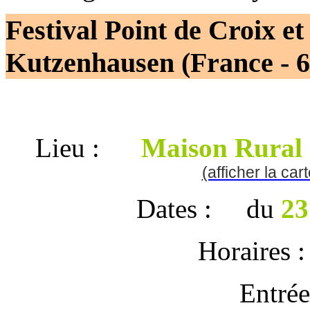
Festival Point de Croix e
Kutzenhausen (France - 6
Lieu :
Maison Rural
(afficher la car
Dates : du
23
Horaires 
Entré